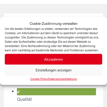
Cookie-Zustimmung verwalten
Warum Dörrenhaus?
Um die besten Erfahrungen zu bieten, verwenden wir Technologien wie
Cookies, um Informationen auf dem Gerät zu speichern und/oder darauf
zuzugreifen. Die Zustimmung zu diesen Technologien ermöglicht es uns,
Daten wie Surfverhalten oder eindeutige IDs auf dieser Website zu
verarbeiten. Eine Nichtzustimmung oder der Widerruf der Zustimmung
kann sich nachteilig auf bestimmte Merkmale und Funktionen auswirken.
Akzeptieren
Alles aus einer Hand
Einstellungen anzeigen
Wir kümmern uns von A bis Z um all Ihre
Logistikanforderungen.
Cookie Policy
Datenschutzerklärung
Qualität