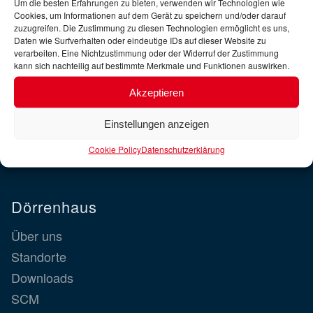
Um die besten Erfahrungen zu bieten, verwenden wir Technologien wie
Luftfracht-Spedition: Von Deutschland in alle Welt
Cookies, um Informationen auf dem Gerät zu speichern und/oder darauf
zuzugreifen. Die Zustimmung zu diesen Technologien ermöglicht es uns,
Lagerlogistik
Daten wie Surfverhalten oder eindeutige IDs auf dieser Website zu
Discounterlogistik
verarbeiten. Eine Nichtzustimmung oder der Widerruf der Zustimmung
kann sich nachteilig auf bestimmte Merkmale und Funktionen auswirken.
Amazon FBA Logistik
Landfracht
Akzeptieren
Verzollung
Einstellungen anzeigen
Cookie Policy
Datenschutzerklärung
Dörrenhaus
Über uns
Standorte
Downloads
SCM