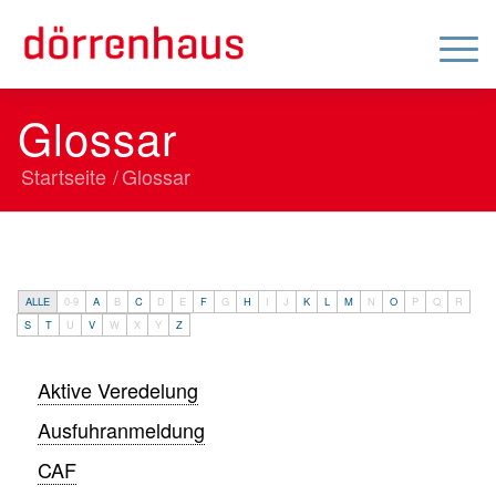
Glossar
Startseite
/
Glossar
ALLE
0-9
A
B
C
D
E
F
G
H
I
J
K
L
M
N
O
P
Q
R
S
T
U
V
W
X
Y
Z
Aktive Veredelung
Ausfuhranmeldung
CAF