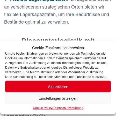
an verschiedenen strategischen Orten bieten wir
flexible Lagerkapazitäten, um Ihre Bedürfnisse und
Bestände optimal zu verwalten.
Discounterlogistik mit
Cookie-Zustimmung verwalten
Dörrenhaus – schnell, effizient
Um die besten Erfahrungen zu bieten, verwenden wir Technologien wie
Cookies, um Informationen auf dem Gerät zu speichern und/oder darauf
und kosteneffektiv
zuzugreifen. Die Zustimmung zu diesen Technologien ermöglicht es uns,
Daten wie Surfverhalten oder eindeutige IDs auf dieser Website zu
verarbeiten. Eine Nichtzustimmung oder der Widerruf der Zustimmung
kann sich nachteilig auf bestimmte Merkmale und Funktionen auswirken.
Dörrenhaus bietet spezialisierte
Logistiklösungen
für Discounter
, die auf Effizienz und
Akzeptieren
Kostenoptimierung ausgerichtet sind. Wenn es
Einstellungen anzeigen
darum geht, Ihre Produkte schnell und effizient zu
den Discountern zu bringen, sind wir der richtige
Cookie Policy
Datenschutzerklärung
Lagerpartner für Sie.