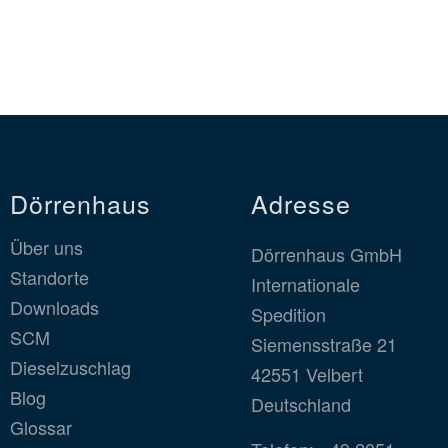
Dörrenhaus
Adresse
Über uns
Dörrenhaus GmbH
Standorte
Internationale
Downloads
Spedition
SCM
Siemensstraße 21
Dieselzuschlag
42551 Velbert
Blog
Deutschland
Glossar