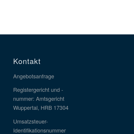
Kontakt
Angebotsanfrage
Registergericht und -
nummer: Amtsgericht
Wuppertal, HRB 17304
Umsatzsteuer-
Identifikationsnummer