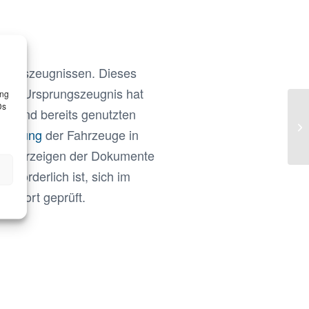
rungszeugnissen. Dieses
ieses Ursprungszeugnis hat
ung
Ds
nen und bereits genutzten
Gl
chiffung
der Fahrzeuge in
Fr
das Vorzeigen der Dokumente
rforderlich ist, sich im
nsport geprüft.