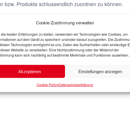
er bzw. Produkte schlussendlich zuordnen zu können.
S-Flugzeugimporten
Cookie-Zustimmung verwalten
er´s
Certificate of Origin
gehört zu den besonderen Ursp
die besten Erfahrungen zu bieten, verwenden wir Technologien wie Cookies, um
nicht zugelassenen Neufahrzeuge in den USA benötigt. D
ormationen auf dem Gerät zu speichern und/oder darauf zuzugreifen. Die Zustimm
diesen Technologien ermöglicht es uns, Daten wie Surfverhalten oder eindeutige I
e wie das Certificate of Title, welches für die zugelasse
 dieser Website zu verarbeiten. Eine Nichtzustimmung oder der Widerruf der
timmung kann sich nachteilig auf bestimmte Merkmale und Funktionen auswirken.
Das Manufacturer´s
Certificate of Origin
wird bei der
Vers
nd der Zulassung hier in Deutschland benötigt. Ohne 
Akzeptieren
Einstellungen anzeigen
 in Deutschland zugelassen werden, sodass es dringend e
iese Ursprungszeugnisse werden allerdings bei dem Tra
Cookie Policy
Datenschutzerklärung