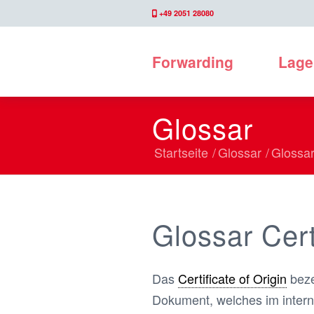
+49 2051 28080
Forwarding
Lage
Glossar
Startseite
/
Glossar
/
Glossa
Glossar
Cert
Das
Certificate of Origin
beze
Dokument, welches im inter