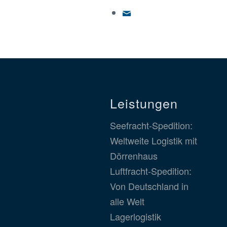
Leistungen
Seefracht-Spedition:
Weltweite Logistik mit
Dörrenhaus
Luftfracht-Spedition:
Von Deutschland in
alle Welt
Lagerlogistik