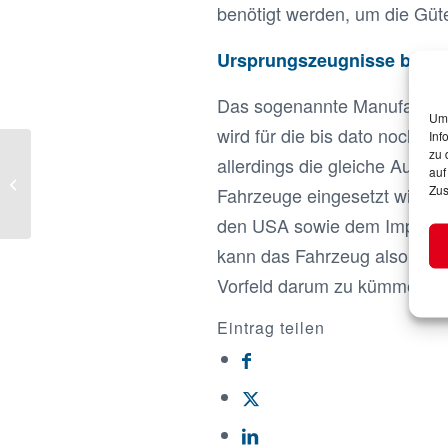
benötigt werden, um die Güt
Ursprungszeugnisse bei U
Das sogenannte Manufactur
Um 
wird für die bis dato noch 
Inf
zu 
allerdings die gleiche Aufgab
auf
Glossar
Zus
Fahrzeuge eingesetzt wird. 
Luftfracht Export...
den USA sowie dem Import u
kann das Fahrzeug also nicht
Vorfeld darum zu kümmern. D
Eintrag teilen