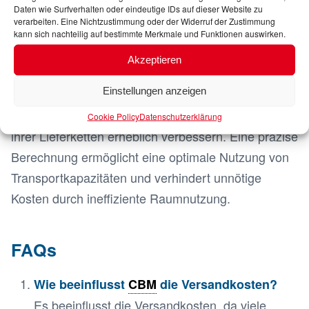
Daten wie Surfverhalten oder eindeutige IDs auf dieser Website zu
Preisgestaltung.
verarbeiten. Eine Nichtzustimmung oder der Widerruf der Zustimmung
kann sich nachteilig auf bestimmte Merkmale und Funktionen auswirken.
Wirtschaftlichkeit und Effizienz
Akzeptieren
Einstellungen anzeigen
Durch die genaue Berechnung von
CBM
können
Unternehmen die Wirtschaftlichkeit und Effizienz
Cookie Policy
Datenschutzerklärung
ihrer Lieferketten erheblich verbessern. Eine präzise
Berechnung ermöglicht eine optimale Nutzung von
Transportkapazitäten und verhindert unnötige
Kosten durch ineffiziente Raumnutzung.
FAQs
Wie beeinflusst
CBM
die Versandkosten?
Es beeinflusst die Versandkosten, da viele