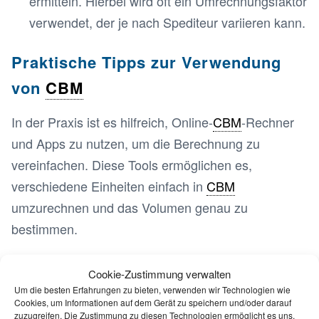
ermitteln. Hierbei wird oft ein Umrechnungsfaktor
verwendet, der je nach Spediteur variieren kann.
Praktische Tipps zur Verwendung
von
CBM
In der Praxis ist es hilfreich, Online-
CBM
-Rechner
und Apps zu nutzen, um die Berechnung zu
vereinfachen. Diese Tools ermöglichen es,
verschiedene Einheiten einfach in
CBM
umzurechnen und das Volumen genau zu
bestimmen.
Bei der Planung von Sendungen, insbesondere bei
Cookie-Zustimmung verwalten
Um die besten Erfahrungen zu bieten, verwenden wir Technologien wie
internationalen Transporten, sorgt eine genaue
Cookies, um Informationen auf dem Gerät zu speichern und/oder darauf
Berechnung für eine transparente und faire
zuzugreifen. Die Zustimmung zu diesen Technologien ermöglicht es uns,