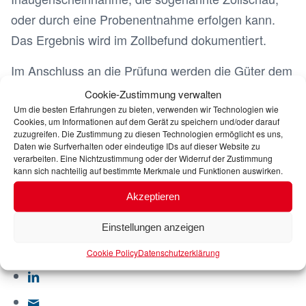
oder durch eine Probenentnahme erfolgen kann.
Das Ergebnis wird im Zollbefund dokumentiert.
Im Anschluss an die Prüfung werden die Güter dem
Anmelder überlassen. Jetzt sind sie zollrechtlich im
Cookie-Zustimmung verwalten
Um die besten Erfahrungen zu bieten, verwenden wir Technologien wie
freien Verkehr, wobei immer zu beachten ist, dass
Cookies, um Informationen auf dem Gerät zu speichern und/oder darauf
die Erhebung vom Zoll sowie die Erhebung der
zuzugreifen. Die Zustimmung zu diesen Technologien ermöglicht es uns,
Daten wie Surfverhalten oder eindeutige IDs auf dieser Website zu
Einfuhrumsatzsteuer zwei unterschiedliche
verarbeiten. Eine Nichtzustimmung oder der Widerruf der Zustimmung
kann sich nachteilig auf bestimmte Merkmale und Funktionen auswirken.
Verfahren sind.
Akzeptieren
Eintrag teilen
Einstellungen anzeigen
Cookie Policy
Datenschutzerklärung