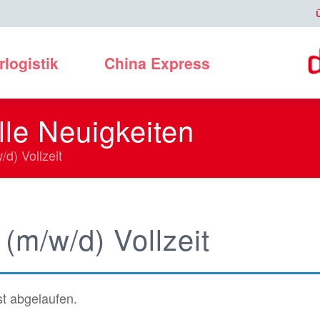
rlogistik
China Express
lle Neuigkeiten
/d) Vollzeit
 (m/w/d) Vollzeit
t abgelaufen.