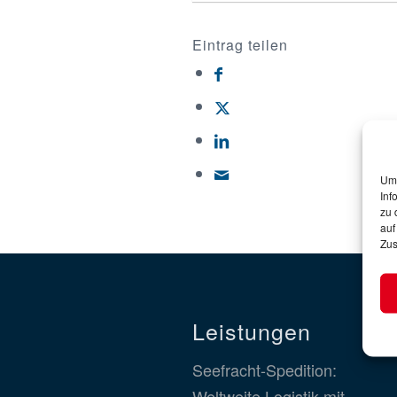
Eintrag teilen
Um 
Inf
zu 
auf
Zus
Leistungen
Seefracht-Spedition:
Weltweite Logistik mit