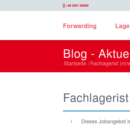
+49 2051 28080
Forwarding
Lage
Blog - Aktue
Startseite
/
Fachlagerist (m/w
Fachlagerist
Dieses Jobangebot is