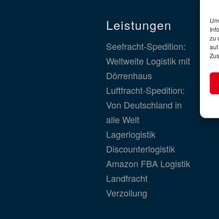
Leistungen
Um 
Inf
zu 
Seefracht-Spedition:
auf
Zus
Weltweite Logistik mit
Dörrenhaus
Luftfracht-Spedition:
Von Deutschland in
alle Welt
Lagerlogistik
Discounterlogistik
Amazon FBA Logistik
Landfracht
Verzollung