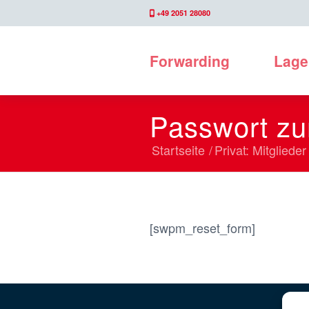
+49 2051 28080
Forwarding
Lage
Passwort zu
Startseite
/
Privat: Mitglied
[swpm_reset_form]