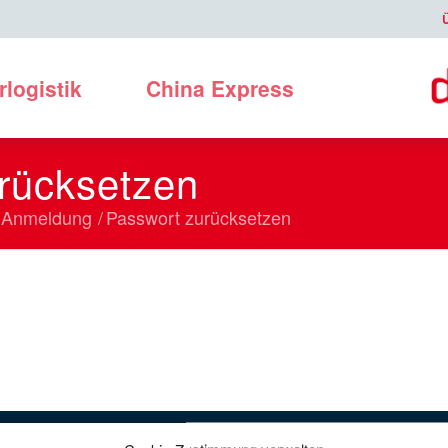
rlogistik
China Express
rücksetzen
er Anmeldung
/
Passwort zurücksetzen