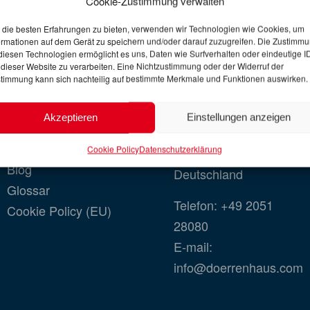
Cookie-Zustimmung verwalten
Dörrenhaus
Adresse
die besten Erfahrungen zu bieten, verwenden wir Technologien wie Cookies, um
ormationen auf dem Gerät zu speichern und/oder darauf zuzugreifen. Die Zustimm
diesen Technologien ermöglicht es uns, Daten wie Surfverhalten oder eindeutige I
Über uns
 dieser Website zu verarbeiten. Eine Nichtzustimmung oder der Widerruf der
Dörrenhaus GmbH
timmung kann sich nachteilig auf bestimmte Merkmale und Funktionen auswirken.
Standorte
Internationale
Downloads
Spedition
Akzeptieren
Einstellungen anzeigen
SCM
Siemensstraße 21
Dieselzuschlag
Cookie Policy
Datenschutzerklärung
42551 Velbert
Blog
Deutschland
Glossar
Telefon:
+49 2051
Cookie Policy (EU)
28080
E-mail:
info@doerrenhaus.com