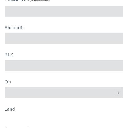
Anschrift
PLZ
Ort
Land