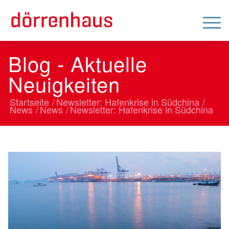
Blog - Aktuelle
Neuigkeiten
Startseite
/
Newsletter: Hafenkrise in Südchina
/
News
/
News
/
Newsletter: Hafenkrise in Südchina