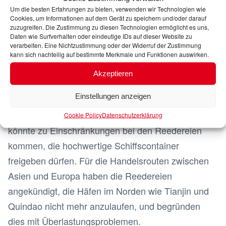
zusätzlichen Märkten und Regionen aufzubauen
Um die besten Erfahrungen zu bieten, verwenden wir Technologien wie
und so das Risiko eines Ausfalles oder von
Cookies, um Informationen auf dem Gerät zu speichern und/oder darauf
zuzugreifen. Die Zustimmung zu diesen Technologien ermöglicht es uns,
Verzögerungen zu diversifizieren.
Daten wie Surfverhalten oder eindeutige IDs auf dieser Website zu
verarbeiten. Eine Nichtzustimmung oder der Widerruf der Zustimmung
Die Behinderung wird im Juni zusätzliche
kann sich nachteilig auf bestimmte Merkmale und Funktionen auswirken.
Leerfahrten von Yantian nach Hongkong und an die
Akzeptieren
US-Westküste bedeuten, wie Project44
Einstellungen anzeigen
prognostiziert. Die Containerkapazität des Hafens
könnte sich um etwa 50 Prozent verringern, und es
Cookie Policy
Datenschutzerklärung
könnte zu Einschränkungen bei den Reedereien
kommen, die hochwertige Schiffscontainer
freigeben dürfen. Für die Handelsrouten zwischen
Asien und Europa haben die Reedereien
angekündigt, die Häfen im Norden wie Tianjin und
Quindao nicht mehr anzulaufen, und begründen
dies mit Überlastungsproblemen.