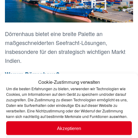
Dörrenhaus bietet eine breite Palette an
maßgeschneiderten Seefracht-Lösungen,
insbesondere für den strategisch wichtigen Markt
Indien.
Warum Dörrenhaus?
Cookie-Zustimmung verwalten
: Wir stehen für langjährige
Verlässlichkeit
Um die besten Erfahrungen zu bieten, verwenden wir Technologien wie
Cookies, um Informationen auf dem Gerät zu speichern und/oder darauf
Erfahrung und hochwertigen Service.
zuzugreifen. Die Zustimmung zu diesen Technologien ermöglicht es uns,
Daten wie Surfverhalten oder eindeutige IDs auf dieser Website zu
: Mit maßgeschneiderten Lösungen
Flexibilität
verarbeiten. Eine Nichtzustimmung oder der Widerruf der Zustimmung
kann sich nachteilig auf bestimmte Merkmale und Funktionen auswirken.
passen wir uns Ihren speziellen Anforderungen
an.
Akzeptieren
: Wir garantieren eine sichere und