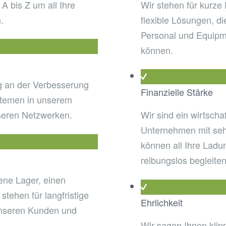
 bis Z um all Ihre
Wir stehen für kurz
.
flexible Lösungen, di
Personal und Equipm
können.
g an der Verbesserung
Finanzielle Stärke
stemen in unserem
eren Netzwerken.
Wir sind ein wirtscha
Unternehmen mit se
können all Ihre Ladu
reibungslos begleiten
ene Lager, einen
tehen für langfristige
Ehrlichkeit
unseren Kunden und
Wir sagen Ihnen klipp