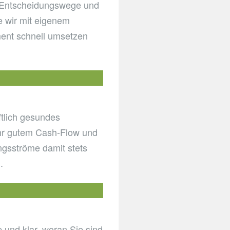
e Entscheidungswege und
e wir mit eigenem
ent schnell umsetzen
ftlich gesundes
hr gutem Cash-Flow und
ngsströme damit stets
.
 und klar, woran Sie sind