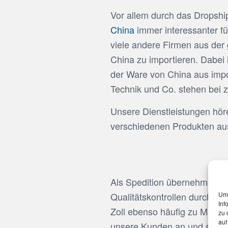
Vor allem durch das Dropsh
China
immer interessanter f
viele andere Firmen aus de
China zu importieren. Dabei i
der Ware von China aus impo
Technik und Co. stehen bei 
Unsere Dienstleistungen hör
verschiedenen Produkten aus 
Als Spedition übernehmen wi
Um 
Qualitätskontrollen durch, 
Inf
Zoll ebenso häufig zu Missv
zu 
auf
unsere Kunden an und sorgen