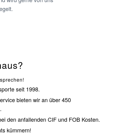
gelt.
haus?
rsprechen!
porte seit 1998.
rvice bieten wir an über 450
.
bei den anfallenden CIF und FOB Kosten.
hts kümmern!