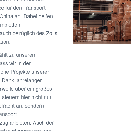
e für den Transport
China an. Dabei helfen
ompletten
auch bezüglich des Zolls
tion.
ählt zu unseren
ss wir in der
iche Projekte unserer
. Dank jahrelanger
erweile über ein großes
 steuern hier nicht nur
efracht an, sondern
ansport
zug anbieten. Auch der
and wird gerne von uns