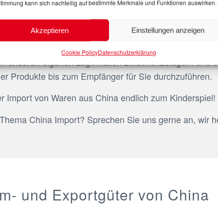
timmung kann sich nachteilig auf bestimmte Merkmale und Funktionen auswirken.
Akzeptieren
Einstellungen anzeigen
hina oder nach dem
Transport in Deutschland
noch für ei
 selbstverständlich kein Problem. Wir ermöglichen Ihnen 
Cookie Policy
Datenschutzerklärung
m in unseren eigenen Lagerhallen zwischenzulagern und 
der Produkte bis zum Empfänger für Sie durchzuführen.
der Import von Waren aus China endlich zum Kinderspiel!
hema China Import? Sprechen Sie uns gerne an, wir hel
m- und Exportgüter von China