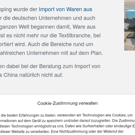
ipping wurde der
Import von Waren aus
ür die deutschen Unternehmen und auch
r ganzen Welt begannen damit, Ware aus
st es nicht mehr nur die Textilbranche, bei
rtiert wird. Auch die Bereiche rund um
zahlreichen Unternehmen mit auf dem Plan.
en dabei bei der Beratung zum Import von
China natürlich nicht auf.
Cookie-Zustimmung verwalten
r auch den kompletten Transport Ihrer Güter und führen
die besten Erfahrungen zu bieten, verwenden wir Technologien wie Cookies, um
sodass Sie sich als Unternehmen um nichts mehr kümme
ormationen auf dem Gerät zu speichern und/oder darauf zuzugreifen. Die Zustimm
erständnissen kommen kann, bieten wir ebenso die komp
diesen Technologien ermöglicht es uns, Daten wie Surfverhalten oder eindeutige I
 dieser Website zu verarbeiten. Eine Nichtzustimmung oder der Widerruf der
 dafür, dass es an den Grenzen sowie bei der Einfuhr d