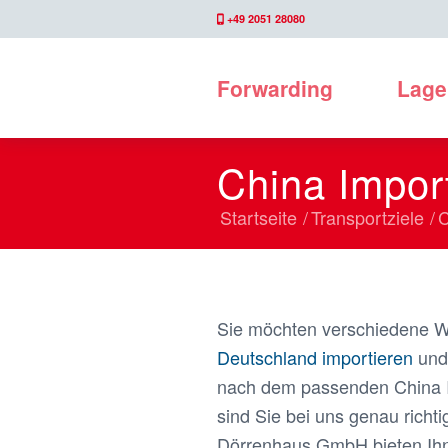
+49 2051 28080
Forwarding
Lage
China Impor
Startseite
/
Transportziele
/
C
Sie möchten verschiedene 
Deutschland importieren
und 
nach dem passenden China 
sind Sie bei uns genau richti
Dörrenhaus GmbH bieten Ihne