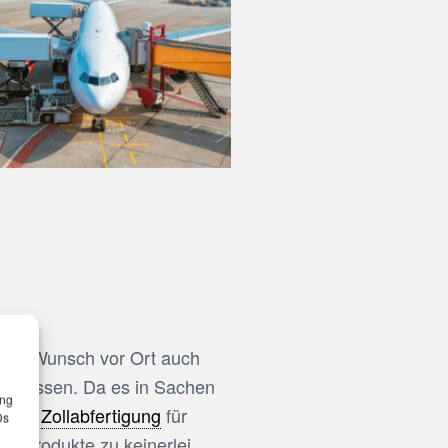
 auf Wunsch vor Ort auch
rn müssen. Da es in Sachen
ung
lette
Zollabfertigung
für
Ds
er Produkte zu keinerlei