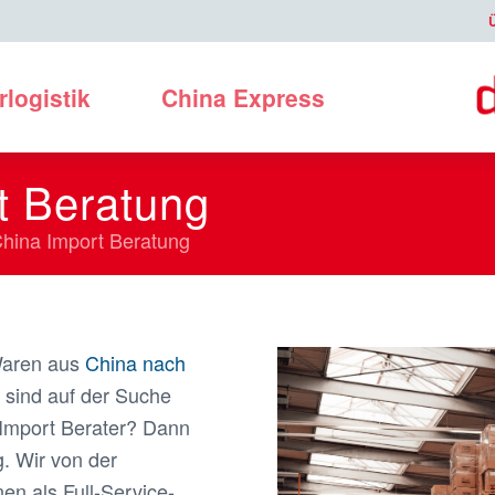
rlogistik
China Express
t Beratung
hina Import Beratung
Waren aus
China nach
sind auf der Suche
Import Berater? Dann
g. Wir von der
n als Full-Service-